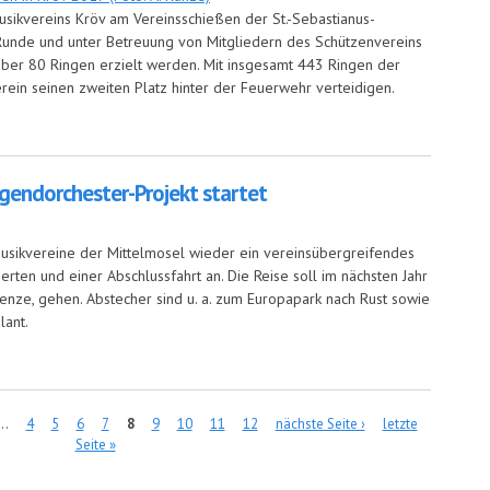
ikvereins Kröv am Vereinsschießen der St.-Sebastianus-
r Runde und unter Betreuung von Mitgliedern des Schützenvereins
über 80 Ringen erzielt werden. Mit insgesamt 443 Ringen der
rein seinen zweiten Platz hinter der Feuerwehr verteidigen.
latz beim Vereinsschießen
gendorchester-Projekt startet
sikvereine der Mittelmosel wieder ein vereinsübergreifendes
erten und einer Abschlussfahrt an. Die Reise soll im nächsten Jahr
enze, gehen. Abstecher sind u. a. zum Europapark nach Rust sowie
lant.
dorchester-Projekt startet
…
4
5
6
7
8
9
10
11
12
nächste Seite ›
letzte
Seite »