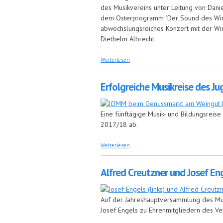
des Musikvereins unter Leitung von Danie
dem Osterprogramm "Der Sound des Wirts
abwechslungsreiches Konzert mit der Win
Diethelm Albrecht.
über "Musik im Garten" mit der Winzer
Weiterlesen
Erfolgreiche Musikreise des J
Eine fünftägige Musik- und Bildungsreis
2017/18 ab.
über Erfolgreiche Musikreise des Juge
Weiterlesen
Alfred Creutzner und Josef En
Auf der Jahreshauptversammlung des Mu
Josef Engels zu Ehrenmitgliedern des Ve