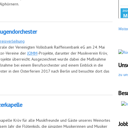
 Alphörnern.
kapelle im Pfarrgarten
Weiter
Jugendorchester
rale der Vereinigten Volksbank Raiffeisenbank eG am 24. Mai
ator-Vereine der
JOMM
-Projekte, darunter der Musikverein Kröv,
rojekte überreicht. Ausgezeichnet wurde dabei die Maßnahme
Uns
lnahme bei einem Berufsorchester und einem Einblick in die
ester in den Osterferien 2017 nach Berlin und besuchte dort das
zu un
endorchester
Bes
zerkapelle
rkapelle Kröv für alle Musikfreunde und Gäste unseres Weinortes
Job
esem Jahr die Flötenkids, die jüngsten Musikerinnen und Musiker