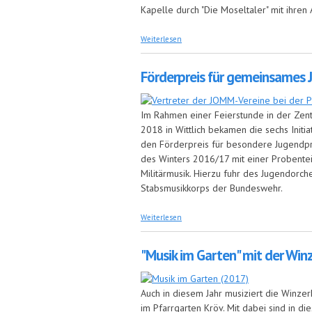
Kapelle durch "Die Moseltaler" mit ihren
über Erfolgreiches Konzert der Winzer
Weiterlesen
Förderpreis für gemeinsames 
Im Rahmen einer Feierstunde in der Zent
2018 in Wittlich bekamen die sechs Initi
den Förderpreis für besondere Jugendp
des Winters 2016/17 mit einer Probentei
Militärmusik. Hierzu fuhr des Jugendorch
Stabsmusikkorps der Bundeswehr.
über Förderpreis für gemeinsames Jug
Weiterlesen
"Musik im Garten" mit der Win
Auch in diesem Jahr musiziert die Winze
im Pfarrgarten Kröv. Mit dabei sind in di