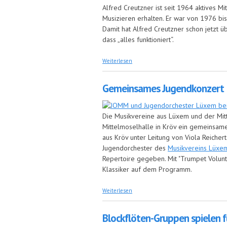
Alfred Creutzner ist seit 1964 aktives Mi
Musizieren erhalten. Er war von 1976 bis
Damit hat Alfred Creutzner schon jetzt ü
dass „alles funktioniert“.
über Alfred Creutzner und Josef Enge
Weiterlesen
Gemeinsames Jugendkonzert
Die Musikvereine aus Lüxem und der Mi
Mittelmoselhalle in Kröv ein gemeinsam
aus Kröv unter Leitung von Viola Reiche
Jugendorchester des
Musikvereins Lüxe
Repertoire gegeben. Mit "Trumpet Volunt
Klassiker auf dem Programm.
über Gemeinsames Jugendkonzert
Weiterlesen
Blockflöten-Gruppen spielen f