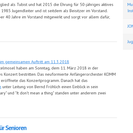
Mus
tglied als Tubist und hat 2015 die Ehrung für 50-jähriges aktives
Ins
 1985 Jugendleiter und ist seitdem als Beisitzer im Vorstand.
ber 40 Jahre im Vorstand mitgewirkt und sorgt vor allem dafür,
JO
ls zu Ehrenmitgliedern ernannt
Ju
ttelmosel haben am Sonntag, dem 11. März 2018 in der
es Konzert bestritten. Das neuformierte Anfängerorchester KOMM
rt eröffnete das Konzertprogramm. Danach hat das
m
unter Leitung von Bernd Fröhlich einen Einblick in sein
ary" und "It don't mean a thing" standen unter anderem zwei
ür Senioren