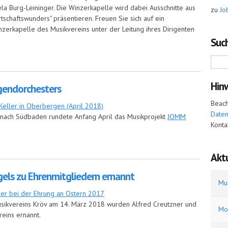
la Burg-Leininger. Die Winzerkapelle wird dabei Ausschnitte aus
zu
Jo
chaftswunders" präsentieren. Freuen Sie sich auf ein
zerkapelle des Musikvereins unter der Leitung ihres Dirigenten
Such
kapelle
Hin
ugendorchesters
Beach
Date
e nach Südbaden rundete Anfang April das Musikprojekt
JOMM
Konta
ndorchesters
Aktu
gels zu Ehrenmitgliedern ernannt
Mu
sikvereins Kröv am 14. März 2018 wurden Alfred Creutzner und
Mo
reins ernannt.