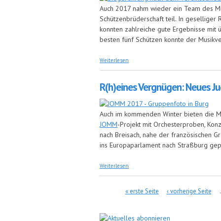
Auch 2017 nahm wieder ein Team des Mus
Schützenbrüderschaft teil. In gesellige
konnten zahlreiche gute Ergebnisse mit 
besten fünf Schützen konnte der Musikve
über Musikverein verteidigt zweien P
Weiterlesen
R(h)eines Vergnügen: Neues Ju
Auch im kommenden Winter bieten die Mu
JOMM
-Projekt mit Orchesterproben, Konz
nach Breisach, nahe der französischen Gr
ins Europaparlament nach Straßburg gep
über R(h)eines Vergnügen: Neues Jugen
Weiterlesen
Seiten
« erste Seite
‹ vorherige Seite