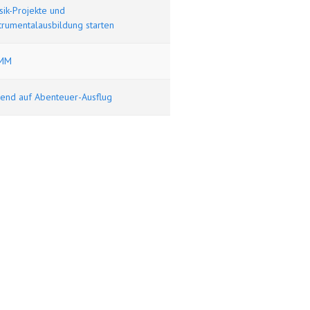
ik-Projekte und
trumentalausbildung starten
MM
gend auf Abenteuer-Ausflug