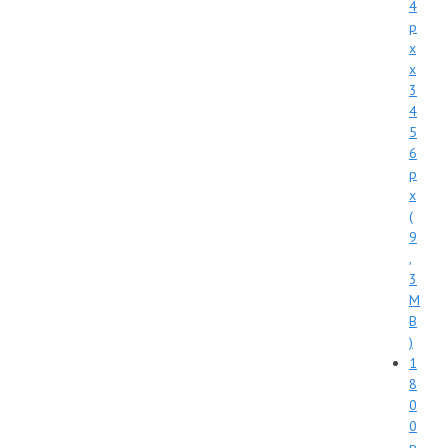
4
p
x
x
3
4
5
6
p
x
(
9
,
3
M
B
)
1
8
0
0
p