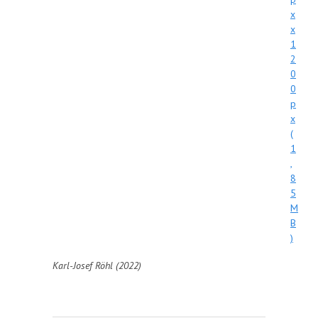
x
x
1
2
0
0
p
x
(
1
,
8
5
M
B
)
Karl-Josef Röhl (2022)