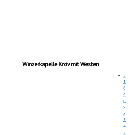
Winzerkapelle Kröv mit Westen
5
1
8
4
p
x
x
3
4
5