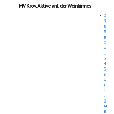
MV Kröv, Aktive anl. der Weinkirmes
2
5
0
8
p
x
x
1
3
4
3
p
x
(
1
,
5
M
B