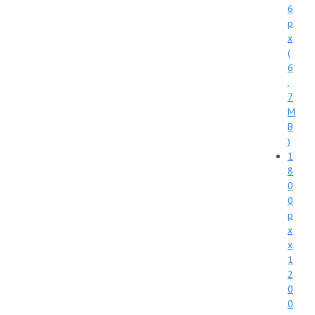
6
p
x
(
6
,
7
M
B
)
1
8
0
0
p
x
x
1
2
0
0