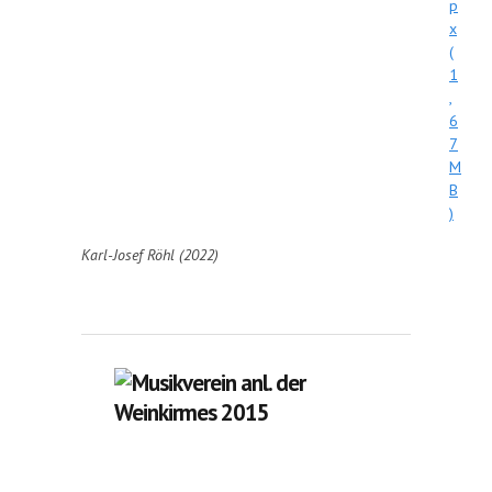
p
x
(
1
,
6
7
M
B
)
Karl-Josef Röhl (2022)