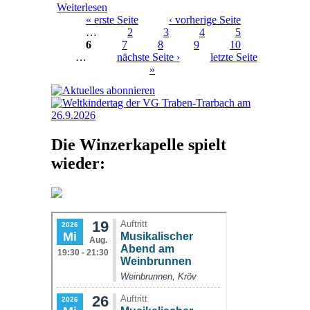
Weiterlesen
über Bruno Baumgartner zum
« erste Seite
Ehrenmitglied ernannt
‹ vorherige Seite
…
2
3
4
5
Seiten
6
7
8
9
10
…
nächste Seite ›
letzte Seite
»
Die Winzerkapelle spielt
wieder: