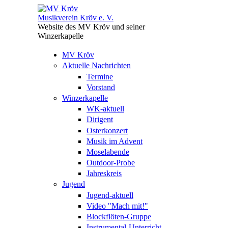
Direkt zum Inhalt
Musikverein Kröv e. V.
Website des MV Kröv und seiner
Winzerkapelle
MV Kröv
Aktuelle Nachrichten
Termine
Vorstand
Winzerkapelle
WK-aktuell
Dirigent
Osterkonzert
Musik im Advent
Moselabende
Outdoor-Probe
Jahreskreis
Jugend
Jugend-aktuell
Video "Mach mit!"
Blockflöten-Gruppe
Instrumental-Unterricht