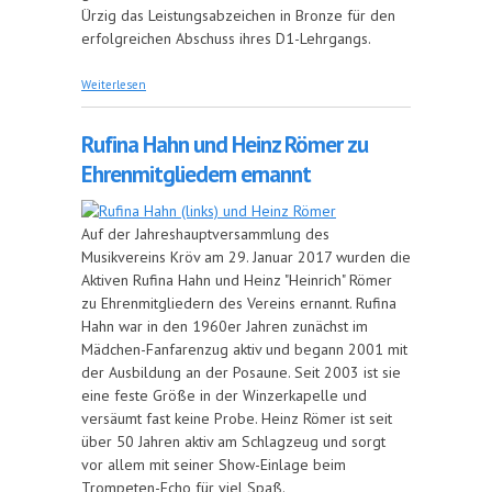
Ürzig das Leistungsabzeichen in Bronze für den
erfolgreichen Abschuss ihres D1-Lehrgangs.
über Verdienstmedaillen für langjährige
Weiterlesen
Vorstandsmitglieder
Rufina Hahn und Heinz Römer zu
Ehrenmitgliedern ernannt
Auf der Jahreshauptversammlung des
Musikvereins Kröv am 29. Januar 2017 wurden die
Aktiven Rufina Hahn und Heinz "Heinrich" Römer
zu Ehrenmitgliedern des Vereins ernannt. Rufina
Hahn war in den 1960er Jahren zunächst im
Mädchen-Fanfarenzug aktiv und begann 2001 mit
der Ausbildung an der Posaune. Seit 2003 ist sie
eine feste Größe in der Winzerkapelle und
versäumt fast keine Probe. Heinz Römer ist seit
über 50 Jahren aktiv am Schlagzeug und sorgt
vor allem mit seiner Show-Einlage beim
Trompeten-Echo für viel Spaß.