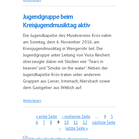
Vereinsschießen
Jugendgruppe beim
Kreisjugendmusiktag aktiv
Die Jugendkapelle des Musikvereins Kröv nahm
am Sonntag, dem 6. November 2016, am
Kreisjugendmusiktag in Wengerohr teil. Die
Jugendgruppe unter Leitung von Viola Reichert
überzeugte dabei mit Stücken wie "Tears in
heaven" und "Smoke on the water". Neben der
Jugendkapelle Kröv traten unter anderem
Gruppen aus Lieser, Irmenach, Niersbach sowie
dem Gastgeber aus Wittlich auf.
über Jugendgruppe beim Kreisjugendmusiktag
Weiterlesen
aktiv
Seiten
« erste Seite
‹ vorherige Seite
…
4
5
6
7
8
9
10
11
12
nächste Seite
›
letzte Seite »