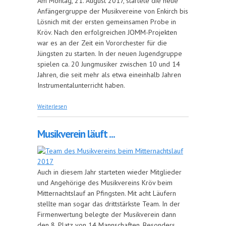
Am Montag, 21. August 2017, startete die neue
Anfängergruppe der Musikvereine von Enkirch bis
Lösnich mit der ersten gemeinsamen Probe in
Kröv. Nach den erfolgreichen JOMM-Projekten
war es an der Zeit ein Vororchester für die
Jüngsten zu starten. In der neuen Jugendgruppe
spielen ca. 20 Jungmusiker zwischen 10 und 14
Jahren, die seit mehr als etwa eineinhalb Jahren
Instrumentalunterricht haben.
über Neue Anfängergruppe gestartet
Weiterlesen
Musikverein läuft ...
Auch in diesem Jahr starteten wieder Mitglieder
und Angehörige des Musikvereins Kröv beim
Mitternachtslauf an Pfingsten. Mit acht Läufern
stellte man sogar das drittstärkste Team. In der
Firmenwertung belegte der Musikverein dann
den 8. Platz von 14 Mannschaften. Besonders