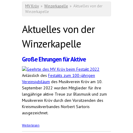
Sie sind hier
MV Kröv
»
Winzerkapelle
»
Aktuelles von der
Winzerkapelle
Aktuelles von der
Winzerkapelle
Große Ehrungen für Aktive
Anlässlich des
Festakts zum 100-jährigen
Vereinsjubiläum
des Musikverein Kröv am 10.
September 2022 wurden Mitglieder für ihre
langjährige aktive Treue zur Blasmusik und zum
Musikverein Kröv durch den Vorsitzenden des
Kreismusikverbandes Norbert Sartoris
ausgezeichnet.
über Große Ehrungen für Aktive
Weiterlesen