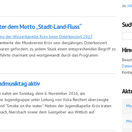
zu
Jo
gendkonzert
Such
nter dem Motto „Stadt-Land-Fluss“
entierte der Musikverein Kröv sein diesjähriges Osterkonzert
Hin
 waren gefordert, zu jedem Stück einen entsprechenden Begriff zu
ht führte charmant und wortgewandt durch das Programm.
Beach
Date
 dem Motto „Stadt-Land-Fluss“
Konta
ndmusiktag aktiv
Aktu
öv nahm am Sonntag, dem 6. November 2016, am
Die Jugendgruppe unter Leitung von Viola Reichert überzeugte
Mu
 und "Smoke on the water". Neben der Jugendkapelle Kröv traten
ach, Niersbach sowie dem Gastgeber aus Wittlich auf.
Mo
usiktag aktiv