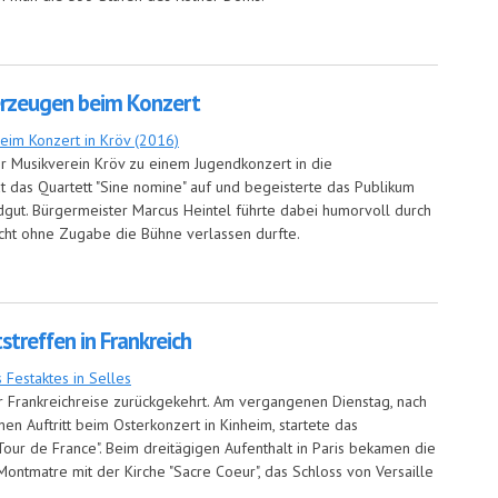
e und Spurensuche in Köln
erzeugen beim Konzert
r Musikverein Kröv zu einem Jugendkonzert in die
at das Quartett "Sine nomine" auf und begeisterte das Publikum
edgut. Bürgermeister Marcus Heintel führte dabei humorvoll durch
cht ohne Zugabe die Bühne verlassen durfte.
eugen beim Konzert
treffen in Frankreich
r Frankreichreise zurückgekehrt. Am vergangenen Dienstag, nach
n Auftritt beim Osterkonzert in Kinheim, startete das
our de France". Beim dreitägigen Aufenthalt in Paris bekamen die
ontmatre mit der Kirche "Sacre Coeur", das Schloss von Versaille