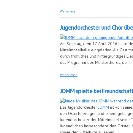
über Jugendkapelle auf Abenteuerreis
Weiterlesen
Jugendorchester und Chor üb
Am Sonntag, dem 17. April 2016 hatte de
Mittelmoselhalle eingeladen. Als Gast tr
durch fröhliches und hintergründiges Li
das Programm des Meisterchores, der ni
über Jugendorchester und Chor überz
Weiterlesen
JOMM spielte bei Freundschafts
Das Jugendorchester
JOMM
ist von seine
den Osterfeiertagen und einem gelungene
Jugendorchester der Mittelmosel seine "T
Jugendlichen insbesondere den Ortsteil M
sowie den Eiffelturm zu sehen.