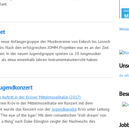
lant.
dorchester-Projekt startet
Weiter
et
e neue Anfängergruppe der Musikvereine von Enkirch bis Lösnich
öv. Nach den erfolgreichen JOMM-Projekten war es an der Zeit
rten. In der neuen Jugendgruppe spielen ca. 20 Jungmusiker
 als etwa eineinhalb Jahren Instrumentalunterricht haben.
Uns
zu un
Jugendkonzert
Bes
rein Kröv in der Mittelmoselhalle ein Konzert mit dem
net wurde das Konzert von der
Jugendkapelle
Kröv unter Leitung
"The eye of the tiger". Mit dem romantischen "Irish dream" von
 a thing" nach Duke Ellington zeigte der Nachwuchs des
Job