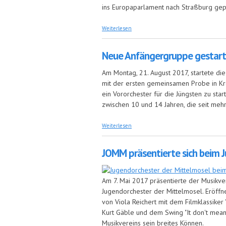
ins Europaparlament nach Straßburg gep
über R(h)eines Vergnügen: Neues Jugen
Weiterlesen
Neue Anfängergruppe gestart
Am Montag, 21. August 2017, startete di
mit der ersten gemeinsamen Probe in Kr
ein Vororchester für die Jüngsten zu sta
zwischen 10 und 14 Jahren, die seit mehr
über Neue Anfängergruppe gestartet
Weiterlesen
JOMM präsentierte sich beim 
Am 7. Mai 2017 präsentierte der Musikve
Jugendorchester der Mittelmosel. Eröff
von Viola Reichert mit dem Filmklassiker 
Kurt Gäble und dem Swing "It don't mean
Musikvereins sein breites Können.