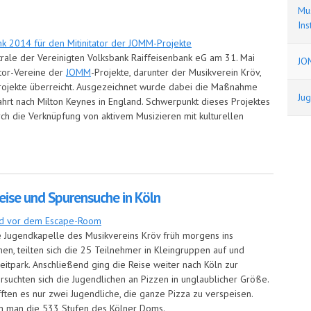
Mus
Ins
rale der Vereinigten Volksbank Raiffeisenbank eG am 31. Mai
JO
ator-Vereine der
JOMM
-Projekte, darunter der Musikverein Kröv,
rojekte überreicht. Ausgezeichnet wurde dabei die Maßnahme
Ju
hrt nach Milton Keynes in England. Schwerpunkt dieses Projektes
rch die Verknüpfung von aktivem Musizieren mit kulturellen
eise und Spurensuche in Köln
e Jugendkapelle des Musikvereins Kröv früh morgens ins
en, teilten sich die 25 Teilnehmer in Kleingruppen auf und
zeitpark. Anschließend ging die Reise weiter nach Köln zur
suchten sich die Jugendlichen an Pizzen in unglaublicher Größe.
fften es nur zwei Jugendliche, die ganze Pizza zu verspeisen.
 man die 533 Stufen des Kölner Doms.