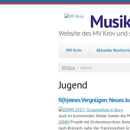
Direkt zum Inhalt
Musik
Website des MV Kröv und 
MV Kröv
Aktuelle Nachric
Sie sind hier
MV Kröv
»
Jugend
Jugend
R(h)eines Vergnügen: Neues Ju
Auch im kommenden Winter bieten die Mu
JOMM
-Projekt mit Orchesterproben, Konz
nach Breisach, nahe der französischen Gr