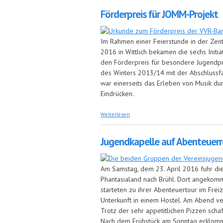
Förderpreis für JOMM-Projekt
Im Rahmen einer Feierstunde in der Zent
2016 in Wittlich bekamen die sechs Initi
den Förderpreis für besondere Jugendp
des Winters 2013/14 mit der Abschlussfa
war einerseits das Erleben von Musik du
Eindrücken.
über Förderpreis für JOMM-Projekt
Weiterlesen
Jugendkapelle auf Abenteuerr
Am Samstag, dem 23. April 2016 fuhr di
Phantasialand nach Brühl. Dort angekomm
starteten zu ihrer Abenteuertour im Frei
Unterkunft in einem Hostel. Am Abend ver
Trotz der sehr appetitlichen Pizzen scha
Nach dem Frühstück am Sonntag erklomm