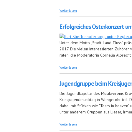
über JOMM präsentierte sich beim Ju
Weiterlesen
Erfolgreiches Osterkonzert u
Unter dem Motto „Stadt-Land-Fluss“ präs
2017. Die vielen interessierten Zuhörer
raten, die Moderatorin Cornelia Albrec
über Erfolgreiches Osterkonzert unter
Weiterlesen
Jugendgruppe beim Kreisjuge
Die Jugendkapelle des Musikvereins Kr
Kreisjugendmusiktag in Wengerohr teil. 
dabei mit Stücken wie "Tears in heaven"
unter anderem Gruppen aus Lieser, Irmen
über Jugendgruppe beim Kreisjugendm
Weiterlesen