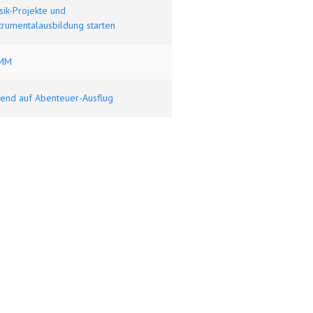
ik-Projekte und
trumentalausbildung starten
MM
gend auf Abenteuer-Ausflug