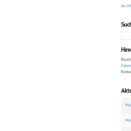
zu
Jo
Such
Hin
Beach
Date
Konta
Aktu
Mu
Mo