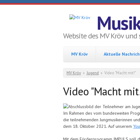
Direkt zum Inhalt
Musik
Website des MV Kröv und 
MV Kröv
Aktuelle Nachric
Sie sind hier
MV Kröv
»
Jugend
»
Video "Macht mit!"
Video "Macht mit
Im Rahmen des vom bundesweiten Progr
die teilnehmenden Jungmusikerinnen und
dem 18. Oktober 2021
.
Auf unserem
You
Mit dem Förderprogramm IMPULS soll de