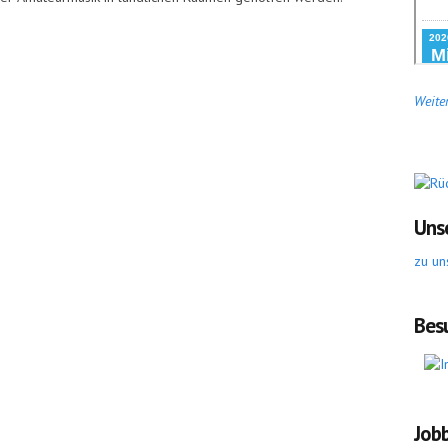
Weiter
Uns
zu un
Bes
Job