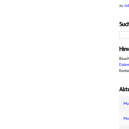
zu
Jo
Such
Hin
Beach
Date
Konta
Aktu
Mu
Mo