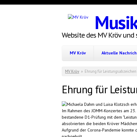
Direkt zum Inhalt
Musik
Website des MV Kröv und 
MV Kröv
Aktuelle Nachric
Sie sind hier
MV Kröv
»
Ehrung für Leistungsabzeichen
Ehrung für Leist
Im Rahmen des JOMM-Konzertes am 23. A
bestandene D1-Prüfung mit dem "Leistung
absolvierten die beiden Kröver Mädchen 
Aufgrund der Corona-Pandemie konnte die
nachgeholt.